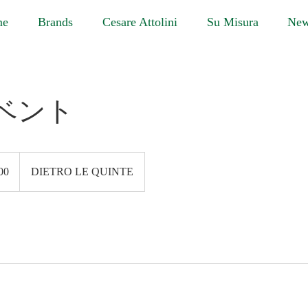
me
Brands
Cesare Attolini
Su Misura
Ne
ベント
00
DIETRO LE QUINTE