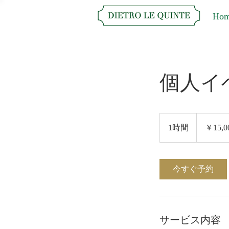
Ho
個人イ
15,000
円
1時間
1
￥15,0
時
今すぐ予約
サービス内容